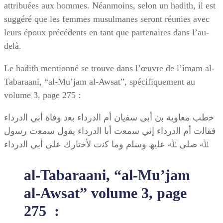
attribuées aux hommes. Néanmoins, selon un hadith, il est
suggéré que les femmes musulmanes seront réunies avec
leurs époux précédents en tant que partenaires dans l’au-
delà.
Le hadith mentionné se trouve dans l’œuvre de l’imam al-
Tabaraani, “al-Mu’jam al-Awsat”, spécifiquement au
volume 3, page 275 :
ﺧطب ﻣﻌﺎوﯾﺔ ﺑن أﺑﻰ ﺳﻔﯾﺎن أم اﻟدرداء ﺑﻌد وﻓﺎة أﺑﻲ اﻟدرداء
ﻓﻘﺎﻟت أم اﻟدرداء إﻧﻲ ﺳﻣﻌت أﺑﺎ اﻟدرداء ﯾﻘول ﺳﻣﻌت رﺳول
ﷲ ﺻﻠﻰ ﷲ ﻋﻠﯾﮫ وﺳﻠم وﻣﺎ ﻛﻧت ﻷﺧﺗﺎرك ﻋﻠﻰ أﺑﻲ اﻟدرداء
al-Tabaraani, “al-Mu’jam
al-Awsat” volume 3, page
275 :