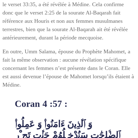
le verset 33:35, a été révélée à Médine. Cela confirme
donc que le verset 2:25 de la sourate Al-Baqarah fait
référence aux Houris et non aux femmes musulmanes
terrestres, bien que la sourate Al-Baqarah ait été révélée
antérieurement, durant la période mecquoise.
En outre, Umm Salama, épouse du Prophète Mahomet, a
fait la même observation : aucune révélation spécifique
concernant les femmes n’est présente dans le Coran. Elle
est aussi devenue l’épouse de Mahomet lorsqu’ils étaient à
Médine.
Coran 4 :57 :
وَ ٱﻟﱠذِﯾنَ ءَاﻣَﻧُوا۟ وَ ﻋَﻣِﻠُوا۟
ٱﻟﺻٰﱠﻠِﺣَٰتِ ﺳَﻧُدْﺧِ ﻠُﮭُمْ ﺟَﻧٰﱠتٍ ﺗَﺞ ْرِ