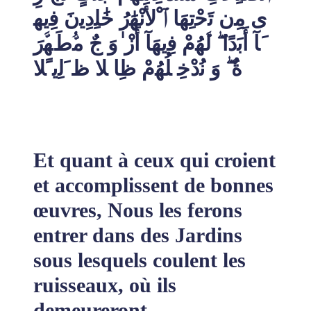
ى ﻣِن ﺗَﺣْﺗِﮭَﺎ ٱ ْﻷَﻧْﮭَٰرُ ﺧَٰﻠِدِﯾنَ ﻓِﯾﮭ
َﺂ أَﺑَدًا ۖ ﻟﱠﮭُمْ ﻓِﯾﮭَﺂ أَزْ ٰوَ جٌ ﻣﱡطَﮭﱠرَ
ةٌ ۖ وَ ﻧُدْﺧِ ﻠُﮭُمْ ظِا ﻼ ظ َﻟِﯾ ًﻼ
Et quant à ceux qui croient
et accomplissent de bonnes
œuvres, Nous les ferons
entrer dans des Jardins
sous lesquels coulent les
ruisseaux, où ils
demeureront