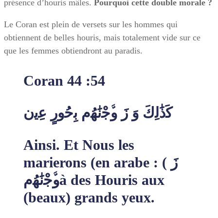
présence d’houris mâles.
Pourquoi cette double morale ?
Le Coran est plein de versets sur les hommes qui
obtiennent de belles houris, mais totalement vide sur ce
que les femmes obtiendront au paradis.
Coran 44 :54
ﻛَذَٰﻟِكَ وَ زَ وﱠﺟْﻧَٰﮭُم ﺑِﺣُورٍ ﻋِﯾن
Ainsi. Et Nous les
marierons (en arabe : ( زَ
وﱠﺟْﻧَٰﮭُمà des Houris aux
(beaux) grands yeux.