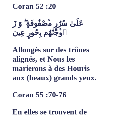
Coran 52 :20
ﻋَﻠَﻰٰ ﺳُرُرٍ ﻣﱠﺻْﻔُوﻓَﺔٍ ۖ وَ زَ
وﱠﺟْﻧَٰﮭُم ﺑِﺣُورٍ ﻋِﯾن ٍ
Allongés sur des trônes
alignés, et Nous les
marierons à des Houris
aux (beaux) grands yeux.
Coran 55 :70-76
En elles se trouvent de