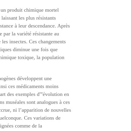
 un produit chimique mortel
aissant les plus résistants
sistance à leur descendance. Après
 par la variété résistante au
re les insectes. Ces changements
tiques diminue une fois que
chimique toxique, la population
thogènes développent une
 ainsi ces médicaments moins
part des exemples d'”évolution en
ons muséales sont analogues à ces
crue, ni l’apparition de nouvelles
uelconque. Ces variations de
ésignées comme de la