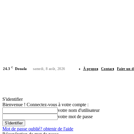
C
24.3
Douala
samedi, 8 août, 2026
À propos
Contact
Faire un 
CHR
S'identifier
Bienvenue ! Connectez-vous à votre compte :
votre nom d'utilisateur
votre mot de passe
Mot de passe oublié? obtenir de l'aide