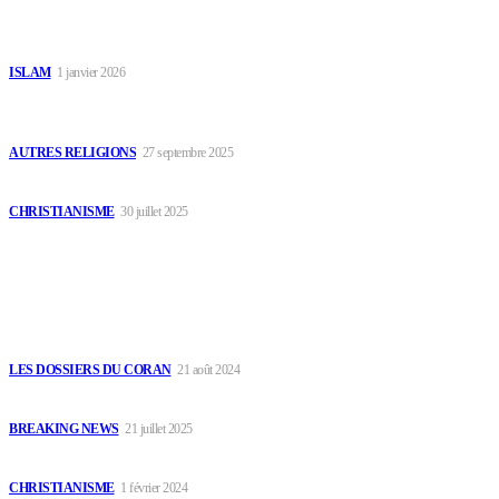
Généalogie de Prophète Muhammad
ISLAM
1 janvier 2026
Encyclopédie des religions et traditions africaines – ANIMATISME
& ANIMISME
AUTRES RELIGIONS
27 septembre 2025
L’autorité spirituelle du disciple de Christ
CHRISTIANISME
30 juillet 2025
Le Choix du Public
Histoire du Coran Partie 6 : Quatre Sourates décryptées
LES DOSSIERS DU CORAN
21 août 2024
La prosternation des anges
BREAKING NEWS
21 juillet 2025
Saisir l’occasion
CHRISTIANISME
1 février 2024