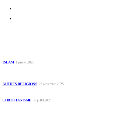
Contact
Faire un don
Dernières Publications
Généalogie de Prophète Muhammad
ISLAM
1 janvier 2026
Encyclopédie des religions et traditions africaines – ANIMATISME
& ANIMISME
AUTRES RELIGIONS
27 septembre 2025
L’autorité spirituelle du disciple de Christ
CHRISTIANISME
30 juillet 2025
Le Choix du Public
Histoire du Coran Partie 3 : Abd al-Malik et la naissance de l’empire