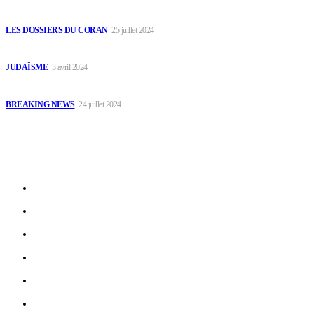
islamique
LES DOSSIERS DU CORAN
25 juillet 2024
Symbolisme des lettres hébraïques Chapitre 4 : Bet
JUDAÏSME
3 avril 2024
Où Jésus a-t-il dit : Je suis Dieu, adorez-moi ?
BREAKING NEWS
24 juillet 2024
Sitemap
Autres religions
Christianisme
Coin Débats
Glossaire
Islam
Judaïsme