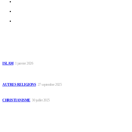
À propos
Contact
Faire un don
Dernières Publications
Généalogie de Prophète Muhammad
ISLAM
1 janvier 2026
Encyclopédie des religions et traditions africaines – ANIMATISME
& ANIMISME
AUTRES RELIGIONS
27 septembre 2025
L’autorité spirituelle du disciple de Christ
CHRISTIANISME
30 juillet 2025
Le Choix du Public