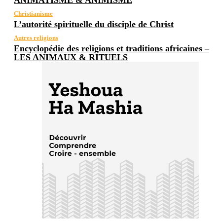
ANIMATISME & ANIMISME
Christianisme
L’autorité spirituelle du disciple de Christ
Autres religions
Encyclopédie des religions et traditions africaines –
LES ANIMAUX & RITUELS