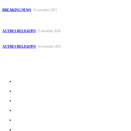
Les Personnages féminins dans la Bibles : Signification de R – Z
BREAKING NEWS
23 novembre 2023
Encyclopédie de religions africaines – CIRCONCISION (Ablation
du prépuce)
AUTRES RELIGIONS
25 décembre 2024
Miraj du Livre de Viraz
AUTRES RELIGIONS
14 novembre 2023
Sitemap
Autres religions
Christianisme
Coin Débats
Glossaire
Islam
Judaïsme