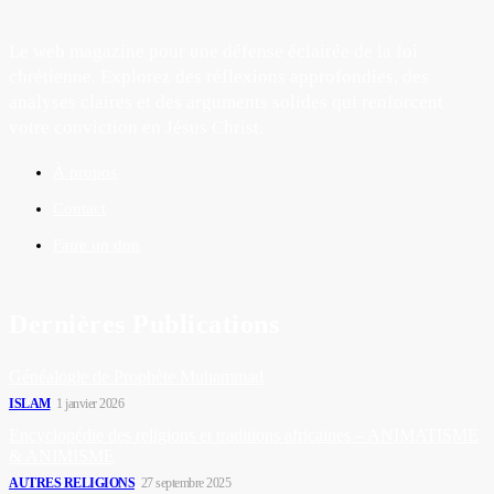
Le web magazine pour une défense éclairée de la foi
chrétienne. Explorez des réflexions approfondies, des
analyses claires et des arguments solides qui renforcent
votre conviction en Jésus Christ.
À propos
Contact
Faire un don
Dernières Publications
Généalogie de Prophète Muhammad
ISLAM
1 janvier 2026
Encyclopédie des religions et traditions africaines – ANIMATISME
& ANIMISME
AUTRES RELIGIONS
27 septembre 2025