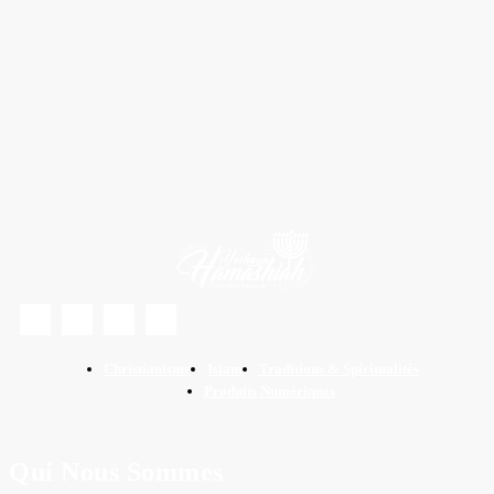
des Bâb, table des hadîth… 1264 pages
COMMANDER
Sahîh Al-Boukhârî
Auteur (s) :
Christianisme
Islam
Traditions & Spiritualités
Produits Numériques
Qui Nous Sommes