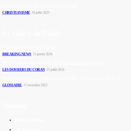
L’autorité spirituelle du disciple de Christ
CHRISTIANISME
30 juillet 2025
Le Choix du Public
Briller quand on est en Christ
BREAKING NEWS
11 janvier 2024
Histoire du Coran Partie 2 : Et Muhammad dans tout ça ?
LES DOSSIERS DU CORAN
25 juillet 2024
Les Personnages féminins dans la Bibles : Signification de A – D
GLOSSAIRE
11 novembre 2023
Sitemap
Autres religions
Christianisme