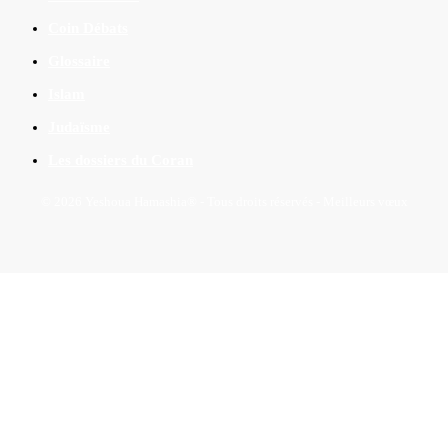
Coin Débats
Glossaire
Islam
Judaïsme
Les dossiers du Coran
© 2026 Yeshoua Hamashia® - Tous droits réservés - Meilleurs vœux