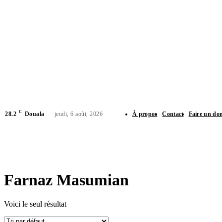
C
28.2
Douala
jeudi, 6 août, 2026
À propos
Contact
Faire un do
CHR
Farnaz Masumian
Voici le seul résultat