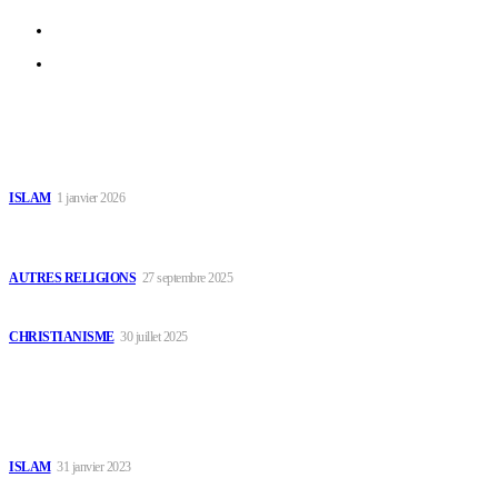
Contact
Faire un don
Dernières Publications
Généalogie de Prophète Muhammad
ISLAM
1 janvier 2026
Encyclopédie des religions et traditions africaines –
ANIMATISME & ANIMISME
AUTRES RELIGIONS
27 septembre 2025
L’autorité spirituelle du disciple de Christ
CHRISTIANISME
30 juillet 2025
Le Choix du Public
La cause de l’idolâtrie dans l’Islam
ISLAM
31 janvier 2023