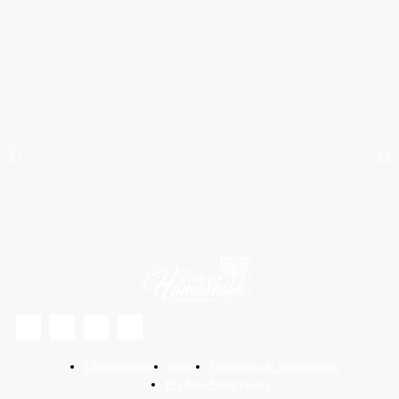
lisaient déjà. Avant l’Église catholique, il y avait déjà un peuple, une foi, et des
écrits. Le Nouveau Testament n’est pas une création catholique. Les évangiles
circulaient dans les communautés hébraïques et nazaréennes bien avant que
Rome décide ce qui était canonique. Dans ce livre, Corneille remonte aux
manuscrits originaux, aux témoignages des premières communautés, aux
conciles et à leurs arrière-pensées politiques, pour restituer à ces textes leur
véritable origine. Une origine qui n’a rien de catholique.
COMMANDER MAINTENANT !!
Christianisme
Islam
Traditions & Spiritualités
Produits Numériques