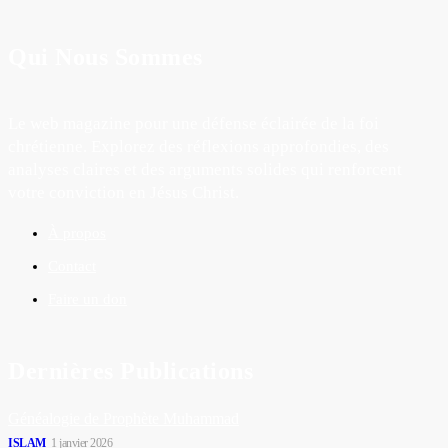
Qui Nous Sommes
Le web magazine pour une défense éclairée de la foi
chrétienne. Explorez des réflexions approfondies, des
analyses claires et des arguments solides qui renforcent
votre conviction en Jésus Christ.
À propos
Contact
Faire un don
Dernières Publications
Généalogie de Prophète Muhammad
ISLAM
1 janvier 2026