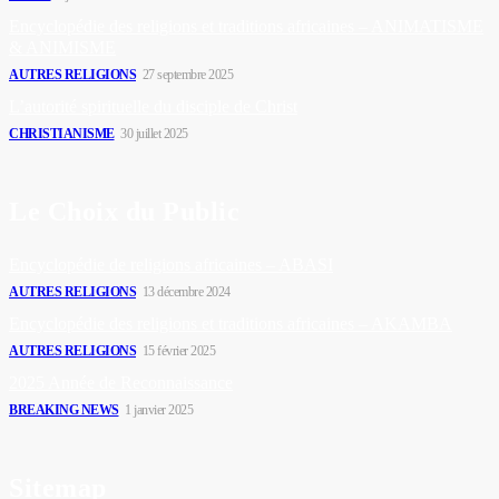
Encyclopédie des religions et traditions africaines – ANIMATISME
& ANIMISME
AUTRES RELIGIONS
27 septembre 2025
L’autorité spirituelle du disciple de Christ
CHRISTIANISME
30 juillet 2025
Le Choix du Public
Encyclopédie de religions africaines – ABASI
AUTRES RELIGIONS
13 décembre 2024
Encyclopédie des religions et traditions africaines – AKAMBA
AUTRES RELIGIONS
15 février 2025
2025 Année de Reconnaissance
BREAKING NEWS
1 janvier 2025
Sitemap