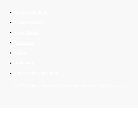
Autres religions
Christianisme
Coin Débats
Glossaire
Islam
Judaïsme
Les dossiers du Coran
© 2026 Yeshoua Hamashia® - Tous droits réservés - Meilleurs vœux