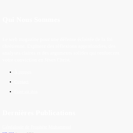
Qui Nous Sommes
Le web magazine pour une défense éclairée de la foi
chrétienne. Explorez des réflexions approfondies, des
analyses claires et des arguments solides qui renforcent
votre conviction en Jésus Christ.
À propos
Contact
Faire un don
Dernières Publications
Généalogie de Prophète Muhammad