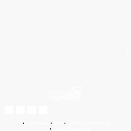
Ce petit livre est parfait. Il est plein comme un Åuf. Pas une phrase inutile. Ce
n’est qu’un argumentaire. Il résume des années d’étude et mille raisons qui
pourraient chacune être détaillée à l’infini. Il s’agit du Coran. Il n’en reste rien.
Absolument rien.
COMMANDER
Florence Chaussy
Guy Pagès
Auteur (s) :
Christianisme
Islam
Traditions & Spiritualités
Produits Numériques