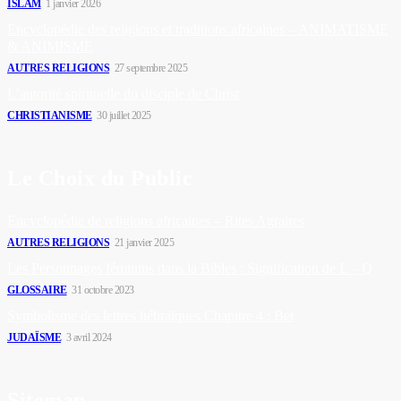
ISLAM
1 janvier 2026
Encyclopédie des religions et traditions africaines – ANIMATISME
& ANIMISME
AUTRES RELIGIONS
27 septembre 2025
L’autorité spirituelle du disciple de Christ
CHRISTIANISME
30 juillet 2025
Le Choix du Public
Encyclopédie de religions africaines – Rites Agraires
AUTRES RELIGIONS
21 janvier 2025
Les Personnages féminins dans la Bibles : Signification de L – Q
GLOSSAIRE
31 octobre 2023
Symbolisme des lettres hébraïques Chapitre 4 : Bet
JUDAÏSME
3 avril 2024
Sitemap