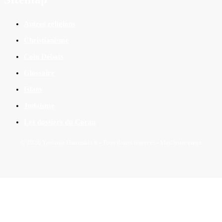
Autres religions
Christianisme
Coin Débats
Glossaire
Islam
Judaïsme
Les dossiers du Coran
© 2026 Yeshoua Hamashia® - Tous droits réservés - Meilleurs vœux